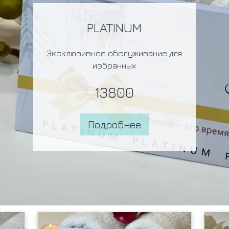
Романтика для пары
Идеальное свидание – Вы когда-
нибудь были на таком?
17800
Подробнее