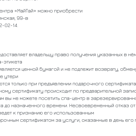
ентра «МайТай» можно приобрести
инская, 99-в
2-02-14.
доставляет владельцу право получения указанных в нём
а-этикета
вляется ценной бумагой и не подлежит возврату, обмен
е утери
ются только при предъявлении подарочного сертификата
ному сертификату происходит по предварительной запи
ам вы не можете посетить спа-центр в зарезервированн
аса до назначенного времени. Несвоевременный отказ от
едет к признанию его использованным
арочным сертификатом за услуги, оказанные в день его