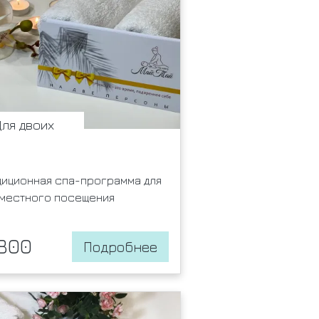
Для двоих
диционная спа-программа для
местного посещения
800
Подробнее