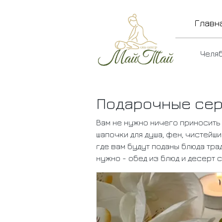
Перейти к основному содержанию
Осно
Главн
Челя
Подарочные се
Вам не нужно ничего приносить
шапочки для душа, фен, чистейш
где вам будут поданы блюда тра
нужно - обед из блюд и десерт 