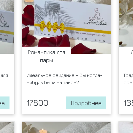
Романтика для
пары
для
Идеальное свидание – Вы когда-
Тра
нибудь были на таком?
сов
17800
13
ее
Подробнее