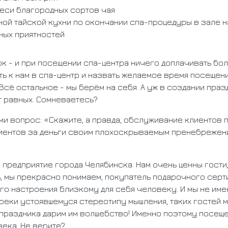
меси благородных сортов чая
ной тайской кухни по окончании спа-процедуры в зале 
ных приятностей
ок - и при посещении спа-центра ничего доплачивать бол
ть к нам в спа-центр и назвать желаемое время посещени
сё остальное - мы берём на себя. А уж в создании праз
т равных. Сомневаетесь?
ми вопрос: «Скажите, а правда, обслуживание клиентов
лиентов за деньги своим плохоскрываемым пренебрежен
е предприятие города Челябинска. Нам очень ценны гости
, мы прекрасно понимаем, покупатель подарочного серт
го настроения близкому для себя человеку. И мы не име
преки устоявшемуся стереотипу мышления, таких гостей 
праздника дарим им волшебство! Именно поэтому посеще
века. Не верите?