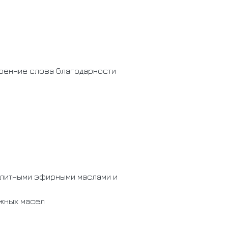
кренние слова благодарности
элитными эфирными маслами и
жных масел