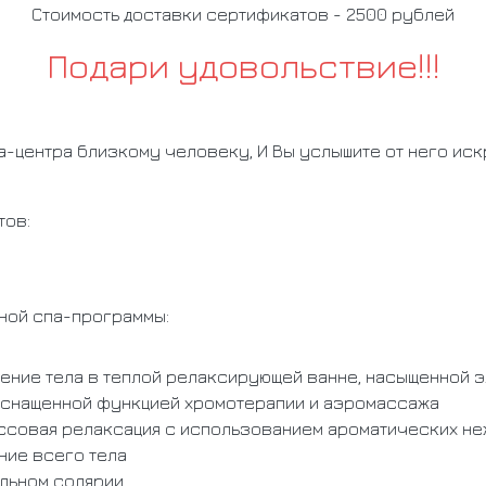
Стоимость доставки сертификатов - 2500 рублей
Подари удовольствие!!!
а-центра близкому человеку, И Вы услышите от него ис
тов:
ной спа-программы:
ение тела в теплой релаксирующей ванне, насыщенной 
оснащенной функцией хромотерапии и аэромассажа
ссовая релаксация с использованием ароматических не
ие всего тела
альном солярии