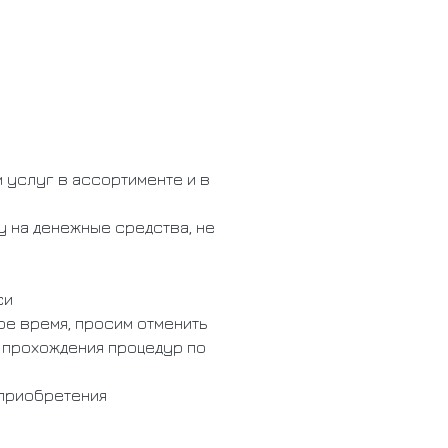
 услуг в ассортименте и в
у на денежные средства, не
си
ое время, просим отменить
 прохождения процедур по
 приобретения