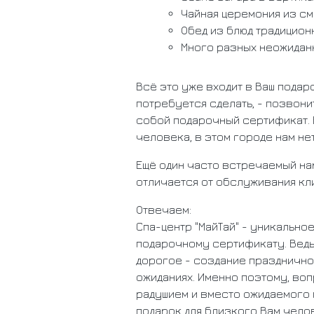
Чайная церемония из с
Обед из блюд традицион
Много разных неожидан
Всё это уже входит в Ваш подар
потребуется сделать, - позвони
собой подарочный сертификат. В
человека, в этом городе нам не
Ещё один часто встречаемый на
отличается от обслуживания к
Отвечаем:
​Спа-центр "МайТай" - уникально
подарочному сертификату. Ведь
дорогое - создание празднично
ожиданиях. Именно поэтому, во
радушием и вместо ожидаемого 
подарок для близкого Вам чело