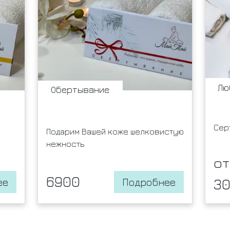
Лю
Обертывание
Сер
Подарим Вашей коже шелковистую
нежность
от
6900
3
ее
Подробнее